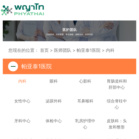
您现在的位置：
首页
>
医师团队
>
帕亚泰1医院
>
内科
帕亚泰1医院
内科
眼科
心脏科
胃肠道科和
肝部中心
女性中心
泌尿外科
耳鼻喉科
综合脊柱中
心
牙科中心
体检中心
乳房护理中
皮肤科：头
心
发和整形