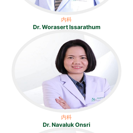
内科
Dr. Worasert Issarathum
内科
Dr. Navaluk Onsri