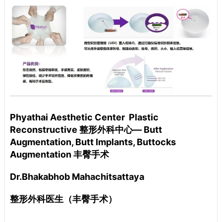
Phyathai Aesthetic Center Plastic
Reconstructive 整形外科中心— Butt
Augmentation, Butt Implants, Buttocks
Augmentation 丰臀手术
Dr.Bhakabhob Mahachitsattaya
整形外科医生（丰臀手术）