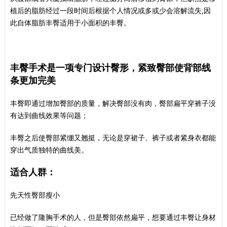
植后的脂肪经过一段时间后根据个人情况或多或少会溶解流失,因
此自体脂肪丰臀适用于小面积的丰臀。
丰臀手术是一项专门设计臀形，紧致臀部使背部线
条更加完美
丰臀即通过增加臀部的质量，解决臀部没有肉，臀部扁平穿裤子没
有达到曲线效果等问题；
丰臀之后使臀部紧绷又翘挺，无论是穿裙子、裤子或者紧身衣都能
穿出气质独特的曲线美。
适合人群：
先天性臀部瘦小
已经做了隆胸手术的人，但是臀部依然扁平，想要通过丰臀让身材