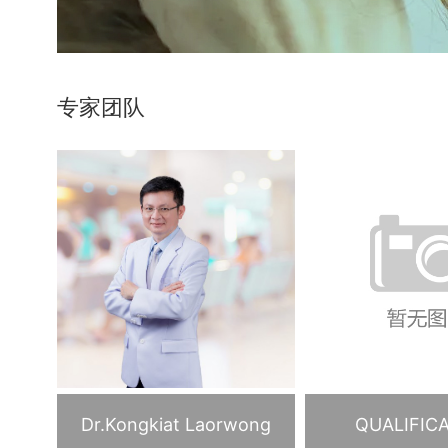
专家团队
Dr.Kongkiat Laorwong
QUALIFIC