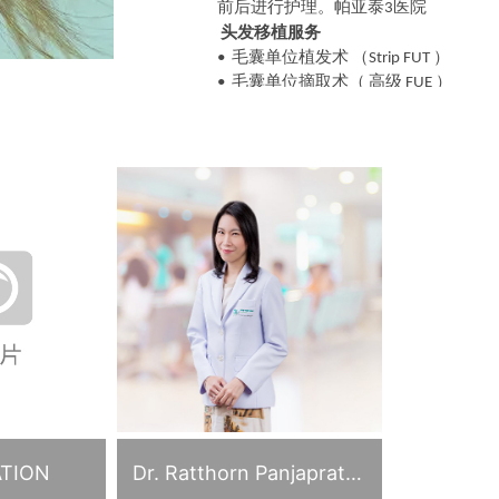
前后进行护理。
帕
亚泰
医院
3
头发移植
服务
毛囊单位植发术
（
）
•
Strip FUT
毛囊单位摘取术
（
高级
）
•
FUE
FUE Shaved FUE Non-shaven FUE Long ha
术后
服务
:
消毒洗发水和消炎药使用洗发水，并
照
生物光
次，
减少发红和
发
炎
LED
5
永久头发移植后产品包括消炎药、止
头发移植后服务
次洗头，
剪线
（如果
5
复诊
以跟进治疗
其他服务
眉毛、
胡子
移植或胡须等，
通过毛囊
Eyebrow, donor shaved FUE
眉毛
捐献者刮除
毛囊单位摘取术
,
FUE
Eyebrow, long hair FUE
眉毛、长发
毛囊单位摘取术方法
FUE
Donor beard, chest hair to scalp, FUE
ATION
Dr. Ratthorn Panjaprateep
供体胡须、胸毛至头皮
毛囊单位摘
FUE