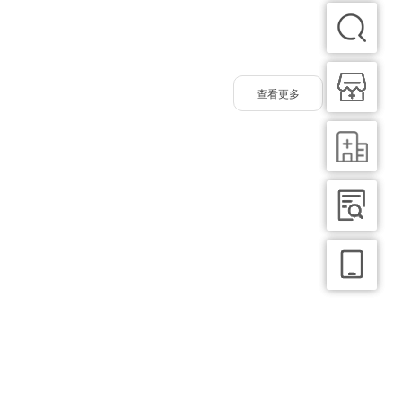
查看更多
ir FUE
在头发移植前服用
痛药、安眠药、洗发水、凝胶、纱布
线
不融化）
单位摘取术方法（
高级
）
FUE
方法
取术方法