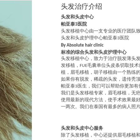
头发治疗介绍
头发和头皮中心
帕
亚泰
医院
3
头发移植中心由一支专业的医疗团队
头发和头皮护理中心
帕
亚泰
医院
3
By Absolute hair clinic
标准的综合头发和头皮护理中心
头发移植中心，致力于治疗脱发薄头
发移植，
毛囊单位头皮条切取技术
FUE
植，眉毛移植，胡子移植由一个熟练
如果你有脱发，稀疏的头发，遗传秃
帕
亚泰
医生，我们可以帮助
你更加有
3
我们是头发移植专家，眉毛移植，无
使用最新的现代方法，使手术效果最
一两次。我们在泰国有最多的病人照
头发和头皮中心服务
除了头发移植，中心还提供眉毛移植