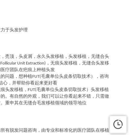
致力于头发护理
发，秃顶，头皮屑，永久头发移植，头发移植，无缝合头
，无痕头发移植，无缝合头发移
(Follicular Unit Extraction)
的医疗团队在疤痕上种植头发
顶的问题，想种植
毛囊单位头皮条切取技术）
，咨询
FUT
(
信心，并帮助你看起来更好
看
疤痕头发移植，
毛囊单位头皮条切取技术）
头发移植
FUT
(
好的。
有
自然的外观，我们可以让你看起来不错，只需做
片。
重申其在无缝合毛发移植领域的领导地位
和所有脱发问题咨询，由专业和标准化的医疗团队在移植