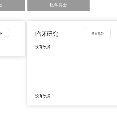
Body hair transplant, shaved FUE
士
医学博士
体毛移植，剃光
毛囊单位摘取术方
FUE
Body hair transplant, non-shaven FUE
体毛移植
非剃须
毛囊单位摘取术
,
FUE
临床研究
多
查看更多
没有数据
没有数据